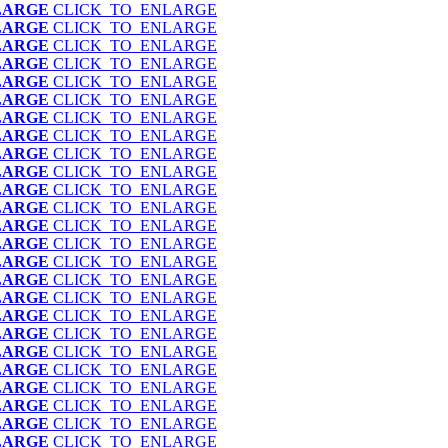
LARGE
CLICK_TO_ENLARGE
LARGE
CLICK_TO_ENLARGE
LARGE
CLICK_TO_ENLARGE
LARGE
CLICK_TO_ENLARGE
LARGE
CLICK_TO_ENLARGE
LARGE
CLICK_TO_ENLARGE
LARGE
CLICK_TO_ENLARGE
LARGE
CLICK_TO_ENLARGE
LARGE
CLICK_TO_ENLARGE
LARGE
CLICK_TO_ENLARGE
LARGE
CLICK_TO_ENLARGE
LARGE
CLICK_TO_ENLARGE
LARGE
CLICK_TO_ENLARGE
LARGE
CLICK_TO_ENLARGE
LARGE
CLICK_TO_ENLARGE
LARGE
CLICK_TO_ENLARGE
LARGE
CLICK_TO_ENLARGE
LARGE
CLICK_TO_ENLARGE
LARGE
CLICK_TO_ENLARGE
LARGE
CLICK_TO_ENLARGE
LARGE
CLICK_TO_ENLARGE
LARGE
CLICK_TO_ENLARGE
LARGE
CLICK_TO_ENLARGE
LARGE
CLICK_TO_ENLARGE
LARGE
CLICK_TO_ENLARGE