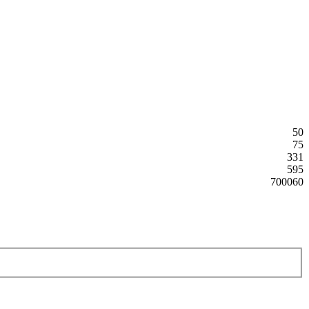
50
75
331
595
700060