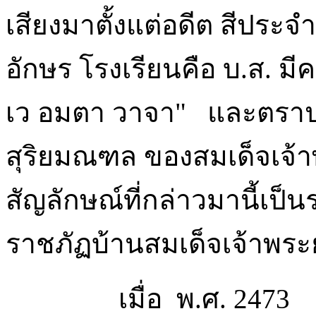
เสียงมาตั้งแต่อดีต สีปร
อักษร โรงเรียนคือ บ.ส. มี
เว อมตา วาจา" และตราปร
สุริยมณฑล ของสมเด็จเจ้า
สัญลักษณ์ที่กล่าวมานี้เ
ราชภัฏบ้านสมเด็จเจ้าพระ
เมื่อ พ.ศ. 2473 ทา