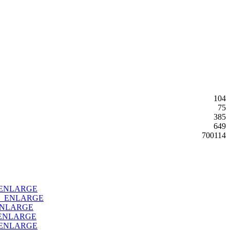
104
75
385
649
700114
_ENLARGE
O_ENLARGE
ENLARGE
ENLARGE
_ENLARGE