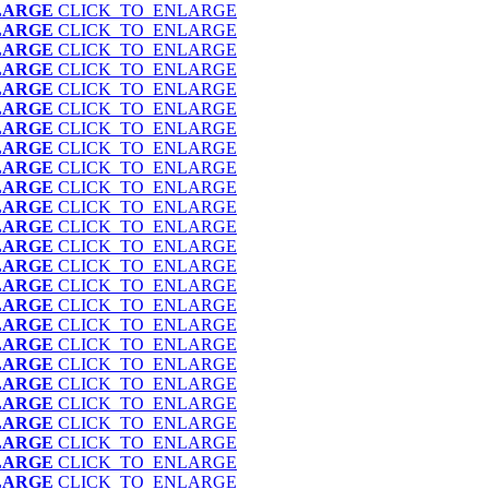
LARGE
CLICK_TO_ENLARGE
LARGE
CLICK_TO_ENLARGE
LARGE
CLICK_TO_ENLARGE
LARGE
CLICK_TO_ENLARGE
LARGE
CLICK_TO_ENLARGE
LARGE
CLICK_TO_ENLARGE
LARGE
CLICK_TO_ENLARGE
LARGE
CLICK_TO_ENLARGE
LARGE
CLICK_TO_ENLARGE
LARGE
CLICK_TO_ENLARGE
LARGE
CLICK_TO_ENLARGE
LARGE
CLICK_TO_ENLARGE
LARGE
CLICK_TO_ENLARGE
LARGE
CLICK_TO_ENLARGE
LARGE
CLICK_TO_ENLARGE
LARGE
CLICK_TO_ENLARGE
LARGE
CLICK_TO_ENLARGE
LARGE
CLICK_TO_ENLARGE
LARGE
CLICK_TO_ENLARGE
LARGE
CLICK_TO_ENLARGE
LARGE
CLICK_TO_ENLARGE
LARGE
CLICK_TO_ENLARGE
LARGE
CLICK_TO_ENLARGE
LARGE
CLICK_TO_ENLARGE
LARGE
CLICK_TO_ENLARGE