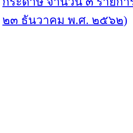
กระดาษ จํานวน ๓ รายการ 
๒๓ ธันวาคม พ.ศ. ๒๕๖๒)