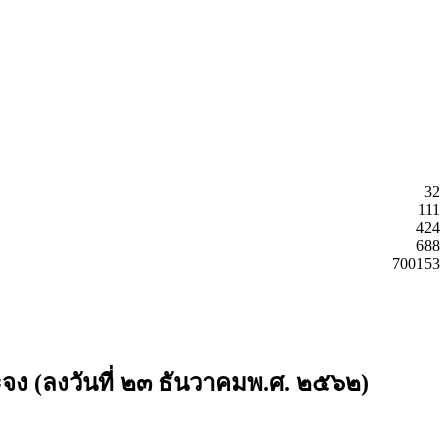
32
111
424
688
700153
ง (ลงวันที่ ๒๓ ธันวาคมพ.ศ. ๒๕๖๒)