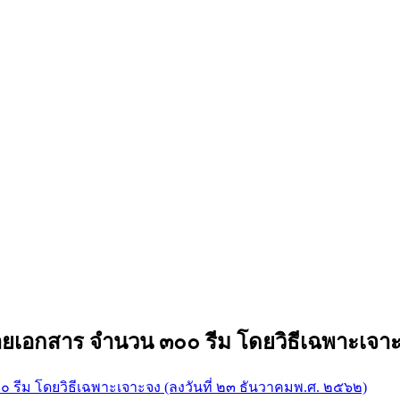
เอกสาร จํานวน ๓๐๐ รีม โดยวิธีเฉพาะเจาะจ
รีม โดยวิธีเฉพาะเจาะจง (ลงวันที่ ๒๓ ธันวาคมพ.ศ. ๒๕๖๒)