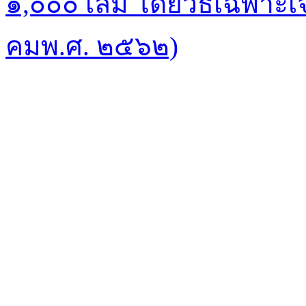
๑,๐๐๐ เล่ม โดยวิธีเฉพาะเจ
คมพ.ศ. ๒๕๖๒)