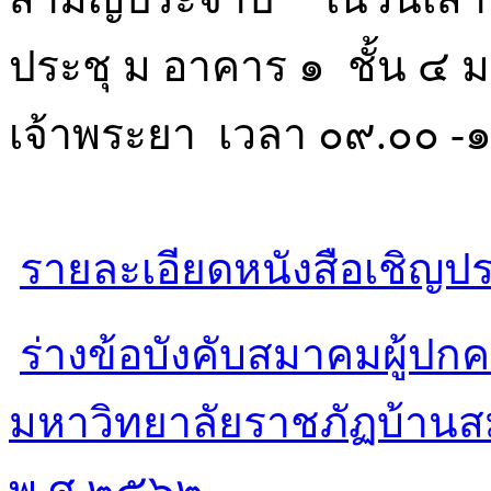
ประชุ ม อาคาร ๑ ชั้น ๔ 
เจ้าพระยา เวลา ๐๙.๐๐ -๑
รายละเอียดหนังสือเชิญป
ร่างข้อบังคับสมาคมผู้ปก
มหาวิทยาลัยราชภัฏบ้านสม
พ.ศ.๒๕๖๒