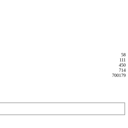
58
111
450
714
700179