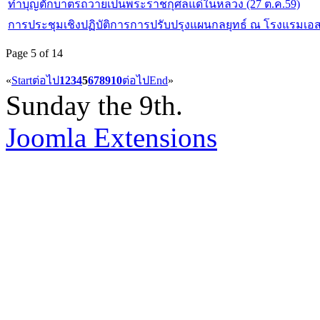
ทำบุญตักบาตรถวายเป็นพระราชกุศลแด่ในหลวง (27 ต.ค.59)
การประชุมเชิงปฏิบัติการการปรับปรุงแผนกลยุทธ์ ณ โรงแรมเอสดี
Page 5 of 14
«
Start
ต่อไป
1
2
3
4
5
6
7
8
9
10
ต่อไป
End
»
Sunday the 9th.
Joomla Extensions