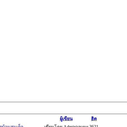
ผู้เขียน
ฮิต
3621
ิตบ้านสมเด็จ
เขียนโดย Administrator